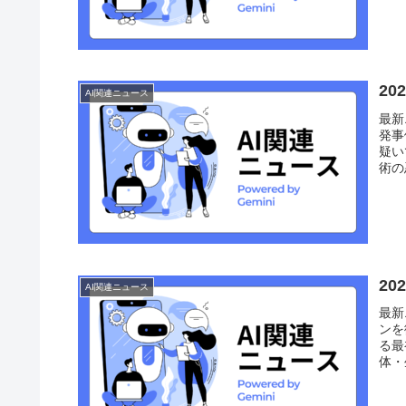
2
AI関連ニュース
最新
発事
疑い
術の
2
AI関連ニュース
最新
ンを
る最
体・