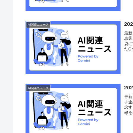
2
AI関連ニュース
最新
恵袋
袋に
たG
2
AI関連ニュース
最新
手企
念す
報を