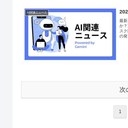
2
AI関連ニュース
最新
か？
スク
の発
次
1