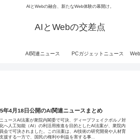
AIとWebの融合、新たなWeb体験の幕開け。
AIとWebの交差点
AI関連ニュース
PCガジェットニュース
We
025年4月18日公開のAI関連ニュースまとめ
ニュースAI法案が衆院内閣委で可決、ディープフェイクポルノ対
化へ人工知能（AI）の利活用推進を目的としたAI法案が、衆院内
員会で可決されました。この法案は、AI技術の研究開発や人材育
支援する一方で、国民の権利や利益を害する事...