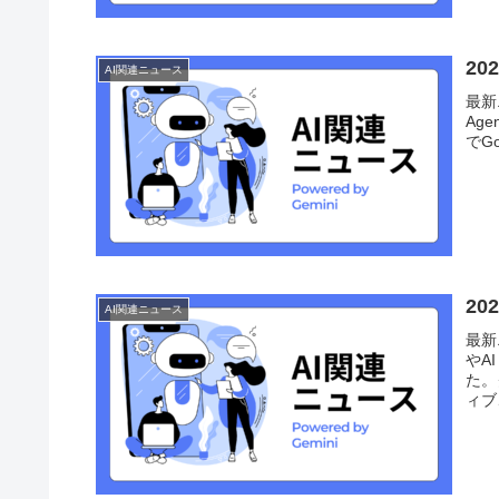
2
AI関連ニュース
最新
Ag
でGo
2
AI関連ニュース
最新
やA
た。
ィブ、