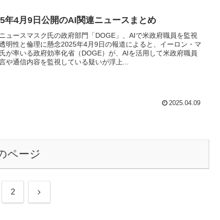
025年4月9日公開のAI関連ニュースまとめ
ニュースマスク氏の政府部門「DOGE」、AIで米政府職員を監視
透明性と倫理に懸念2025年4月9日の報道によると、イーロン・マ
氏が率いる政府効率化省（DOGE）が、AIを活用して米政府職員
言や通信内容を監視している疑いが浮上...
2025.04.09
のページ
次
2
へ