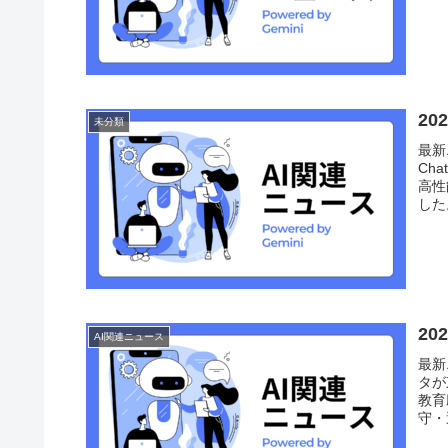
2
未分類
最新
Ch
高性
した
2
AI関連ニュース
最新
タが
教育
守・