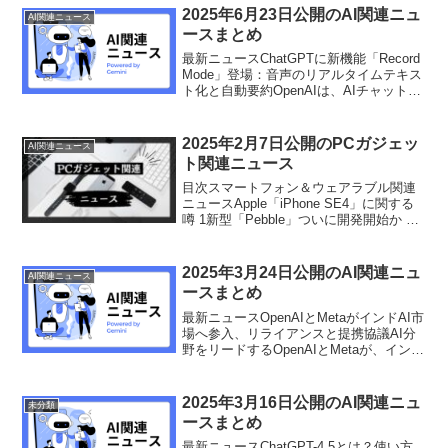
2025年6月23日公開のAI関連ニュ
AI関連ニュース
ースまとめ
最新ニュースChatGPTに新機能「Record
Mode」登場：音声のリアルタイムテキス
ト化と自動要約OpenAIは、AIチャットボ
ット「ChatGPT」のPro、Enterprise、
Eduユーザー向けに、新機能「Record
Mode...
2025年2月7日公開のPCガジェッ
AI関連ニュース
ト関連ニュース
目次スマートフォン＆ウェアラブル関連
ニュースApple「iPhone SE4」に関する
噂 1新型「Pebble」ついに開発開始か 1
血圧モニター内蔵スマートウォッチ第2世
代！ HUAWEI「HUAWEI WATCH D2」が
一般販売開始 1...
2025年3月24日公開のAI関連ニュ
AI関連ニュース
ースまとめ
最新ニュースOpenAIとMetaがインドAI市
場へ参入、リライアンスと提携協議AI分
野をリードするOpenAIとMetaが、インド
市場への本格参入に向けて、インド最大
の複合企業リライアンス・インダストリ
ーズとそれぞれ戦略的提携を協議して
2025年3月16日公開のAI関連ニュ
未分類
い...
ースまとめ
最新ニュースChatGPT-4.5とは？使い方