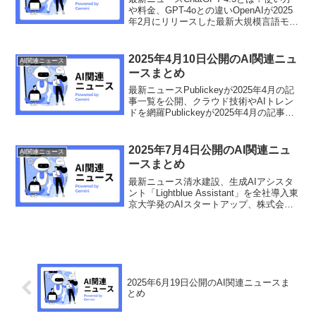
や料金、GPT-4oとの違いOpenAIが2025
年2月にリリースした最新大規模言語モデ
ル「ChatGPT-4.5」は、GPT-4oと比較し
て自然言語処理能力や感情理解力が向上
しており、より高精...
2025年4月10日公開のAI関連ニュ
AI関連ニュース
ースまとめ
最新ニュースPublickeyが2025年4月の記
事一覧を公開、クラウド技術やAIトレン
ドを網羅Publickeyが2025年4月の記事一
覧を公開しました。クラウド技術
（AWS、Azure、Google Cloud）、クラ
ウドネイティブ、サ...
2025年7月4日公開のAI関連ニュ
AI関連ニュース
ースまとめ
最新ニュース清水建設、生成AIアシスタ
ント「Lightblue Assistant」を全社導入東
京大学発のAIスタートアップ、株式会社
Lightblueは、清水建設株式会社が同社の
生成AIアシスタントサービス「Lightblue
Assis...
2025年6月19日公開のAI関連ニュースま
とめ