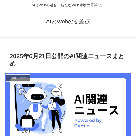
AIとWebの融合、新たなWeb体験の幕開け。
AIとWebの交差点
2025年6月21日公開のAI関連ニュースまと
め
AI関連ニュース