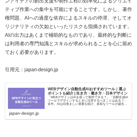
ンアイデアの創出支援や制作工程の効率化によるクリエイ
ティブ作業への集中を可能にすることです。しかし、著作
権問題、AIへの過度な依存によるスキルの停滞、そしてオ
リジナリティの欠如といったリスクも指摘されています。
AIの出力はあくまで補助的なものであり、最終的な判断に
は利用者の専門知識とスキルが求められることを心に留め
ておく必要があります。
引用元：japan-design.jp
WEBデザイン自動生成AIおすすめツール｜選ぶ
ポイントも紹介 | 生き方・働き方・日本デザイン
「WEBデザインはAIを使って制作できる？」「自動生成AI
ツールでデザインするときに注意するべきことはある？」
近年、AIは目覚ましい発展を続け、多彩なツールが誕生し
ています。 WEBデザインに携わる方の中には、上記のよ
うに自動生成AIツー
japan-design.jp