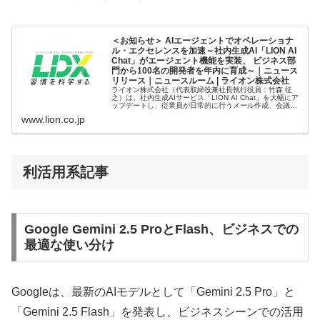
＜お知らせ＞ AIエージェントでオペレーショナ
ル・エクセレンスを加速～社内生成AI「LION AI
Chat」がエージェント機能を実装、 ビジネス部
門から100名の開発者を年内に育成～｜ニュース
リリース｜ニュースルーム | ライオン株式会社
ライオン株式会社（代表取締役兼社長執行役員：竹森 征
之）は、社内生成AIサービス「LION AI Chat」を大幅にア
ップデートし、従業員が日常的に行うメール作成、会議議
事録の自動要約、コード作成サポートなどに加え、調査を
www.lion.co.jp
支援する共通業務A...
利活用系記事
Google Gemini 2.5 ProとFlash、ビジネスでの
最適な使い分け
Googleは、最新のAIモデルとして「Gemini 2.5 Pro」と
「Gemini 2.5 Flash」を発表し、ビジネスシーンでの活用