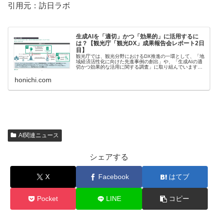
引用元：訪日ラボ
生成AIを「適切」かつ「効果的」に活用するに
は？【観光庁「観光DX」成果報告会レポート2日
目】
観光庁では、観光分野におけるDX推進の一環として、「地
域経済活性化に向けた先進事例の創出」や、「生成AIの適
切かつ効果的な活用に関する調査」に取り組んでいます。
3月には、「Next Tourism Summit 2025 - 地域一体で進...
honichi.com
AI関連ニュース
シェアする
X
Facebook
はてブ
Pocket
LINE
コピー