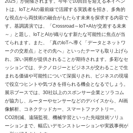
2025」が開催されます。今年で10回目を迎える本イベン
トは、IoTとAIの最前線で活躍する実践者を招き、多角的
な視点から両技術の融合がもたらす未来を探求する内容で
す。基調講演では、「Crossroad～IoT×AIが交差する未来
～」と題し、IoTとAIが織りなす新たな可能性に焦点が当
てられます。また、「真のIoTへ導く「データとネットワ
ークの交差点」とその先へ」といったテーマも取り上げら
れ、深い洞察が提供されることが期待されます。多彩なセ
ッションでは、テクノロジーとビジネスが交わることで生
まれる価値や可能性について深掘りされ、ビジネスの現場
で役立つヒントや気づきを得られる機会となるでしょう。
展示ブースでは、30社以上のスポンサー企業とソラコム
が協力し、ルーターやセンサーなどのデバイスから、AI画
像解析、コネクテッドカー、スマートファクトリー、
CO2削減、遠隔監視、機械学習といった先端技術ソリュ
ーションまで、幅広いデモンストレーションや実践事例が