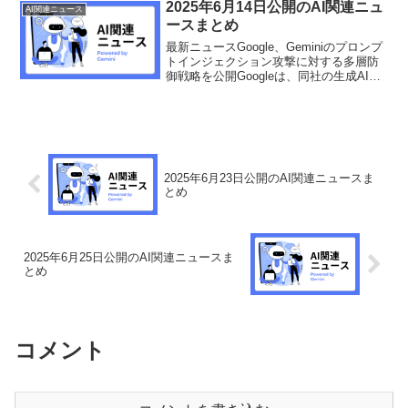
教科48点に及ぶことが明らかになりまし
2025年6月14日公開のAI関連ニュ
AI関連ニュース
た。前回の検定...
ースまとめ
最新ニュースGoogle、Geminiのプロンプ
トインジェクション攻撃に対する多層防
御戦略を公開Googleは、同社の生成AIモ
デル「Gemini」のセキュリティを大幅に
強化するため、多層防御戦略の詳細を明
らかにしました。この戦略は、特にA...
2025年6月23日公開のAI関連ニュースま
とめ
2025年6月25日公開のAI関連ニュースま
とめ
コメント