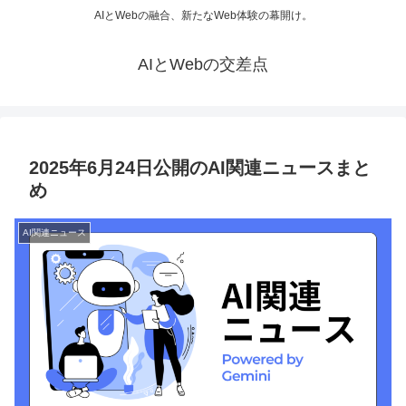
AIとWebの融合、新たなWeb体験の幕開け。
AIとWebの交差点
2025年6月24日公開のAI関連ニュースまと
め
AI関連ニュース