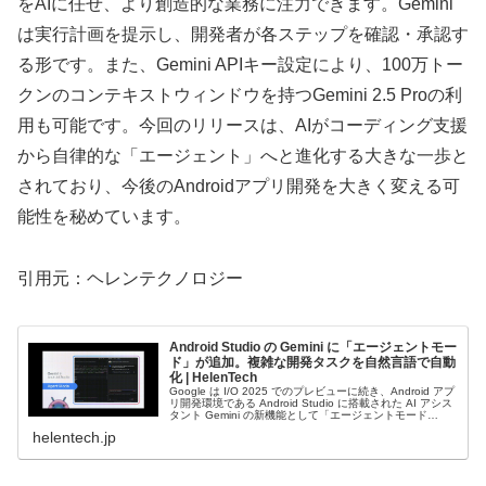
をAIに任せ、より創造的な業務に注力できます。Gemini
は実行計画を提示し、開発者が各ステップを確認・承認す
る形です。また、Gemini APIキー設定により、100万トー
クンのコンテキストウィンドウを持つGemini 2.5 Proの利
用も可能です。今回のリリースは、AIがコーディング支援
から自律的な「エージェント」へと進化する大きな一歩と
されており、今後のAndroidアプリ開発を大きく変える可
能性を秘めています。
引用元：ヘレンテクノロジー
Android Studio の Gemini に「エージェントモー
ド」が追加。複雑な開発タスクを自然言語で自動
化 | HelenTech
Google は I/O 2025 でのプレビューに続き、Android アプ
リ開発環境である Android Studio に搭載された AI アシス
タント Gemini の新機能として「エージェントモード
(Agent Mode)」をリ
helentech.jp