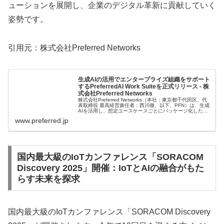
ューションを展開し、企業のデジタル革新に貢献していく
姿勢です。
引用元：株式会社Preferred Networks
生成AIの活用でエンタープライズ組織をサポート
するPreferredAI Work Suiteを正式リリース - 株
式会社Preferred Networks
株式会社Preferred Networks（本社：東京都千代田区、代
表取締役 最高経営責任者：西川徹、以下、PFN）は、生成
AIを活用し、想定ユースケースごとにパッケージ化したプ
ロダクト・サービス群 PreferredAI™ （プリファー...
www.preferred.jp
国内最大級のIoTカンファレンス「SORACOM
Discovery 2025」開催：IoTとAIの融合がもた
らす未来を探求
国内最大級のIoTカンファレンス「SORACOM Discovery