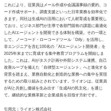
これにより、従業員はメール作成や会議議事録の要約、コ
ード作成サポート、調査支援といった日常業務を効率化で
きます。同社は生成AIの活用において人材育成を重要視し
ており、ビジネス部門が主導で各部門固有の課題に最適化
したAIエージェントを開発できる体制を構築。その一環と
して、ノーコード・ローコードツール「Dify」を活用し、
非エンジニアを含む100名の「AIエージェント開発者」を
2025年末までに育成する集中教育プログラムを開始しま
した。これは、AIがタスク計画や外部システム連携、自己
改善ループを備えた「自律型エージェント」へと進化する
背景を踏まえ、業務自動化と創造的な業務への集中を実現
するための取り組みとされています。ライオンは、従業員
がAIと共創し価値を生み出す「生成AIの民主化」を通じ
て、継続的な業務革新と企業成長を目指す方針です。
引用元：ライオン株式会社