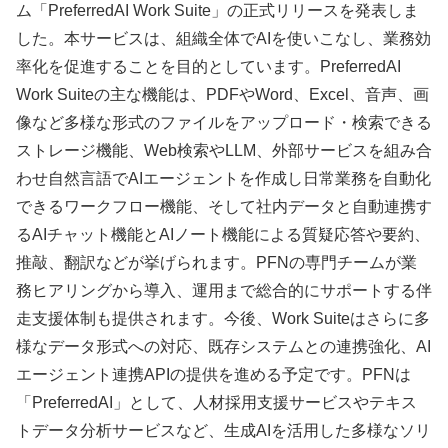
ム「PreferredAI Work Suite」の正式リリースを発表しま
した。本サービスは、組織全体でAIを使いこなし、業務効
率化を促進することを目的としています。PreferredAI
Work Suiteの主な機能は、PDFやWord、Excel、音声、画
像など多様な形式のファイルをアップロード・検索できる
ストレージ機能、Web検索やLLM、外部サービスを組み合
わせ自然言語でAIエージェントを作成し日常業務を自動化
できるワークフロー機能、そして社内データと自動連携す
るAIチャット機能とAIノート機能による質疑応答や要約、
推敲、翻訳などが挙げられます。PFNの専門チームが業
務ヒアリングから導入、運用まで総合的にサポートする伴
走支援体制も提供されます。今後、Work Suiteはさらに多
様なデータ形式への対応、既存システムとの連携強化、AI
エージェント連携APIの提供を進める予定です。PFNは
「PreferredAI」として、人材採用支援サービスやテキス
トデータ分析サービスなど、生成AIを活用した多様なソリ