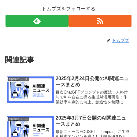
トムプズをフォローする
トムプズ
関連記事
2025年2月24日公開のAI関連ニュ
AI関連ニュース
ースまとめ
目次ChatGPTプロンプトの魔法：人格付
与でAIを自在に操る生成AI活用研修：作
業効率を劇的に向上、創造性を無限に引
き出す！生成AIに課金を始めた話：AIは
業務効率化に不可欠？Runwayの画像生成
モデル「Frames」とは？使い方と料金...
2025年3月7日公開のAI関連ニュ
AI関連ニュース
ースまとめ
最新ニュースHOUSEI、「imprai」に生成
AI検索エンジンを導入し大幅高HOUSEI