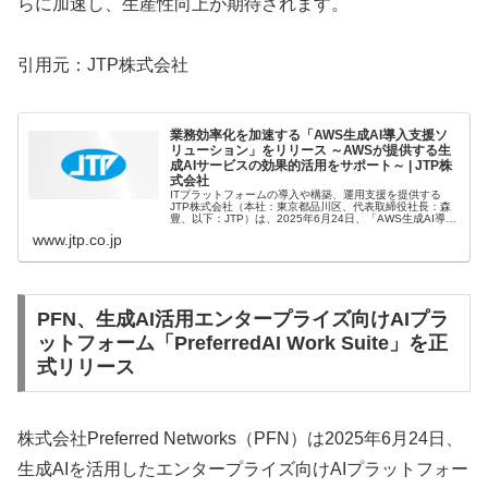
らに加速し、生産性向上が期待されます。
引用元：JTP株式会社
業務効率化を加速する「AWS生成AI導入支援ソ
リューション」をリリース ～AWSが提供する生
成AIサービスの効果的活用をサポート～ | JTP株
式会社
ITプラットフォームの導入や構築、運用支援を提供する
JTP株式会社（本社：東京都品川区、代表取締役社長：森
豊、以下：JTP）は、2025年6月24日、「AWS生成AI導入
支援ソリューション」（以下、本サービス）の提供を開始
www.jtp.co.jp
しました。 ■本...
PFN、生成AI活用エンタープライズ向けAIプラ
ットフォーム「PreferredAI Work Suite」を正
式リリース
株式会社Preferred Networks（PFN）は2025年6月24日、
生成AIを活用したエンタープライズ向けAIプラットフォー