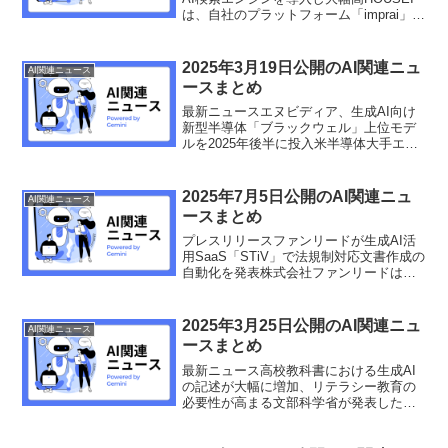
は、自社のプラットフォーム「imprai」に
新たな生成AI検索エンジン「Perplexity」
を導入したことを発表しました。これに
より、ユーザーはより...
2025年3月19日公開のAI関連ニュ
AI関連ニュース
ースまとめ
最新ニュースエヌビディア、生成AI向け
新型半導体「ブラックウェル」上位モデ
ルを2025年後半に投入米半導体大手エヌ
ビディアは、生成AI向けの新型半導体
「ブラックウェル」の上位モデルを2025
年後半に投入すると発表しました。AIの
2025年7月5日公開のAI関連ニュ
AI関連ニュース
処理性能を従...
ースまとめ
プレスリリースファンリードが生成AI活
用SaaS「STiV」で法規制対応文書作成の
自動化を発表株式会社ファンリードは、
2025年7月9日から11日に東京ビッグサイ
トで開催される「インターフェックス
Week東京2025」に、SaaS型ナレッジ...
2025年3月25日公開のAI関連ニュ
AI関連ニュース
ースまとめ
最新ニュース高校教科書における生成AI
の記述が大幅に増加、リテラシー教育の
必要性が高まる文部科学省が発表した
2026年度から使用される高校教科書の検
定結果によると、生成AIに関する記述が8