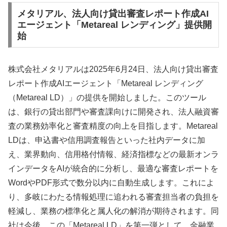
メタリアル、法人向け貸出審査レポート作成AI
エージェント「Metareal レンディング」提供開
始
株式会社メタリアルは2025年6月24日、法人向け貸出審査
レポート作成AIエージェント「Metareal レンディング
（Metareal LD）」の提供を開始しました。このツール
は、銀行の貸出部門や審査課向けに開発され、法人融資審
査の業務効率化と審査精度の向上を目指します。Metareal
LDは、申込書や信用調査報告といった社内データに加
え、業界動向、信用格付情報、経済指標などの最新オンラ
インデータをAIが統合的に分析し、最適な審査レポートを
WordやPDF形式で数分以内に自動生成します。これによ
り、多岐にわたる情報処理に追われる審査担当者の負担を
軽減し、業務の標準化と属人化の解消が期待されます。同
社は今後、この「Metareal LD」を第一弾として、金融業