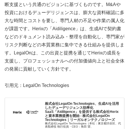
断支援という共通のビジョンに基づくものです。M&Aや
投資におけるデューデリジェンスは、膨大な資料確認に多
大な時間とコストを要し、専門人材の不足や作業の属人化
が課題です。Herixの「Aidiligence」は、生成AIで契約書
などのドキュメント読み込み・整理を自動化し、専門家が
リスク判断などの本質業務に集中できる仕組みを提供しま
す。LegalOnは、この出資と提携を通じてHerixの成長を
支援し、プロフェッショナルへの付加価値向上と社会全体
の発展に貢献していく方針です。
引用元：LegalOn Technologies
株式会社LegalOn Technologies、生成AIを活用
したデューデリジェンス効率化
SaaS「Aidiligence」を提供する株式会社Herix
と資本業務提携を開始 - 株式会社LegalOn
Technologies｜リーガルオンテクノロジーズ
株式会社LegalOn Technologies（本社：東京都渋谷区、代
表取締役 執行役員・CEO：角田 望、